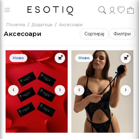
Почетна
Додатоци
Аксесоари
Аксесоари
Сортирај
Филтри
Ново
Ново
‹
›
‹
›