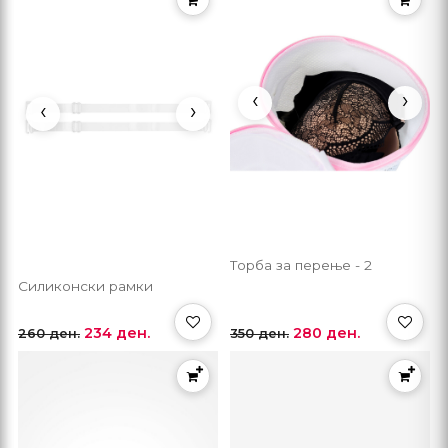
‹
›
‹
›
Торба за перење - 2
Силиконски рамки
234 ден.
280 ден.
260 ден.
350 ден.