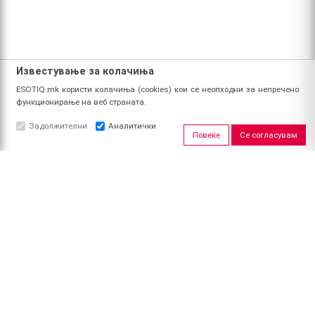
Известување за колачиња
ESOTIQ.mk користи колачиња (cookies) кои се неопходни за непречено
функционирање на веб страната.
Задолжителни
Аналитички
Повеќе
Се согласувам
ЗА НАС
За ESOTIQ
Политика на приватност
Политика за квалитет
Услови за користење
Начин на уплата