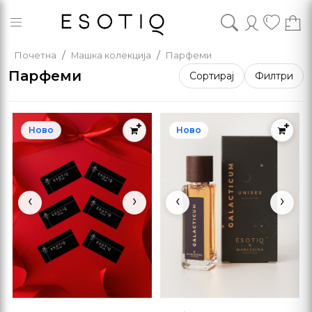
Почетна
Машка колекција
Парфеми
Парфеми
Сортирај
Филтри
Ново
Ново
‹
›
‹
›