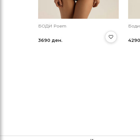
БОДИ Poem
Бод
3690 ден.
4290