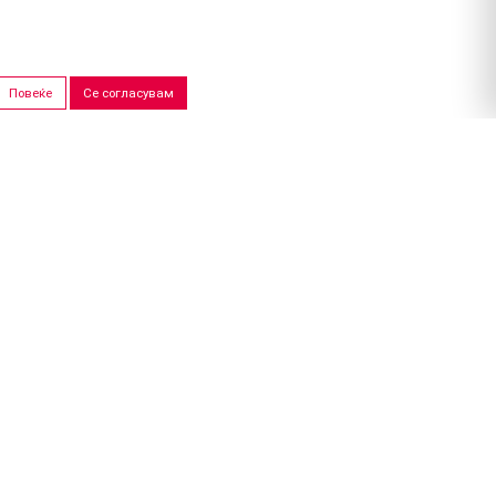
Повеќе
Се согласувам
ПРОДАЖНИ САЛОНИ
Скопје
Штип