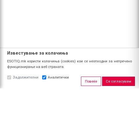
Известување за колачиња
ESOTIQ.mk користи колачиња (cookies) кои се неопходни за непречено
функционирање на веб страната.
Задолжителни
Аналитички
Повеќе
Се согласувам
ЗА НАС
За ESOTIQ
Политика на приватност
Политика за квалитет