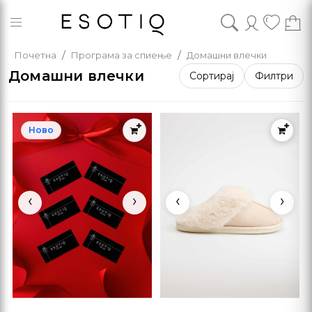
Почетна
Програма за спиење
Домашни влечки
Домашни влечки
Сортирај
Филтри
Ново
‹
›
‹
›