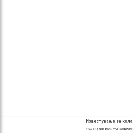
Известување за кол
ESOTIQ.mk користи колачињ