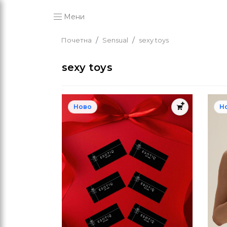
Мени
Почетна
Sensual
sexy toys
sexy toys
Ново
Н