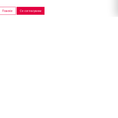
Повеќе
Се согласувам
ПРОДАЖНИ САЛОНИ
Скопје
Штип
ано од
УХост