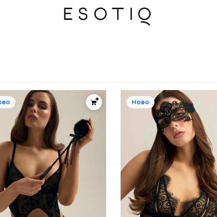
ово
Ново