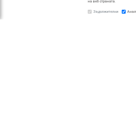
на веб страната.
Задолжителни
Анал
ЗА НАС
ПРО
За ESOTIQ
Најав
Политика на приватност
Реги
Политика за квалитет
Услови за користење
Начин на уплата
Поврат на средства