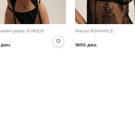
уален украс PURSUE
Маска ROMANCE
 ден.
1890 ден.