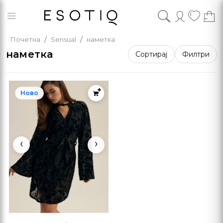
Почетна
Sensual
наметка
наметка
Сортирај
Филтри
Ново
‹
›