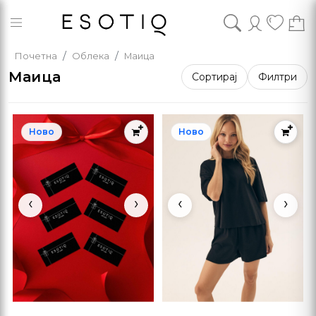
Почетна
Облека
Маица
Маица
Сортирај
Филтри
Ново
Ново
‹
›
‹
›