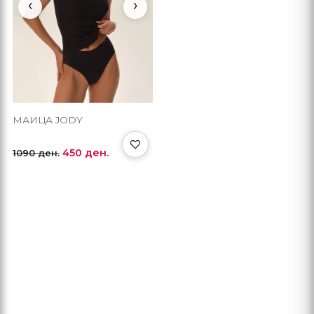
‹
›
МАИЦА JODY
450 ден.
1090 ден.