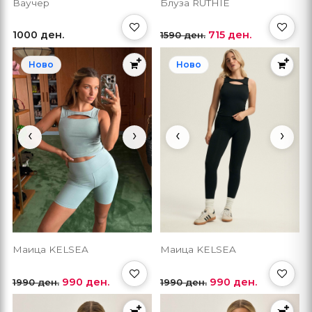
Ваучер
Блуза RUTHIE
1000 ден.
715 ден.
1590 ден.
Ново
Ново
‹
›
‹
›
Маица KELSEA
Маица KELSEA
990 ден.
990 ден.
1990 ден.
1990 ден.