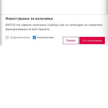
Известување за колачиња
ESOTIQ.mk користи колачиња (cookies) кои се неопходни за непречено
функционирање на веб страната.
Задолжителни
Аналитички
Повеќе
Се согласувам
ЗА НАС
За ESOTIQ
Политика на приватност
Политика за квалитет
Услови за користење
Начин на уплата
Поврат на средства