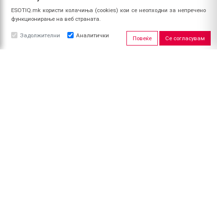
ESOTIQ.mk користи колачиња (cookies) кои се неопходни за непречено
функционирање на веб страната.
Задолжителни
Аналитички
Повеќе
Се согласувам
ЗА НАС
За ESOTIQ
Политика на приватност
Политика за квалитет
Услови за користење
Начин на уплата
Поврат на средства
ПРОФИЛ
Најави се