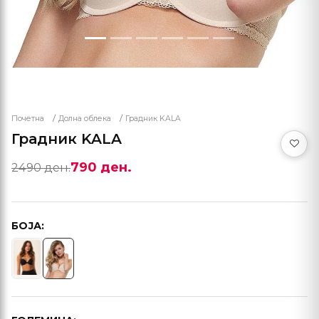
Почетна
Долна облека
Градник KALA
Градник KALA
790 ден.
2490 ден.
БОЈА: