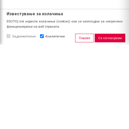
Известување за колачиња
ESOTIQ.mk користи колачиња (cookies) кои се неопходни за непречено
функционирање на веб страната.
Задолжителни
Аналитички
Повеќе
Се согласувам
ЗА НАС
За ESOTIQ
Политика на приватност
Политика за квалитет
Услови за користење
Начин на уплата
Поврат на средства