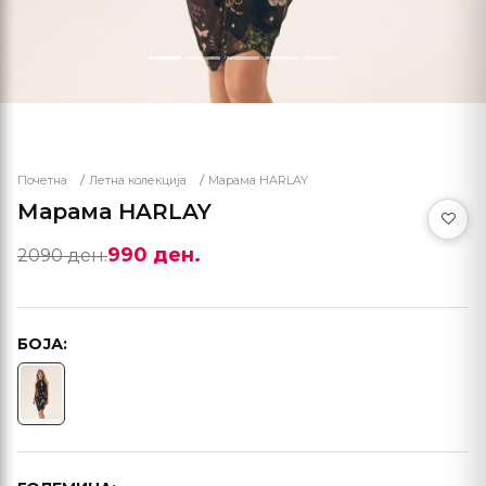
Почетна
Летна колекција
Марама HARLAY
Марама HARLAY
990 ден.
2090 ден.
БОЈА: