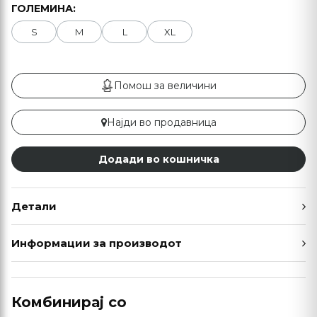
ГОЛЕМИНА:
S
M
L
XL
Помош за величини
Најди во продавница
Додади во кошничка
Детали
Информации за производот
Комбинирај со