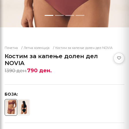
Почетна
Летна колекција
Костим за капење долен дел NOVIA
Костим за капење долен дел
NOVIA
790 ден.
1390 ден.
БОЈА: