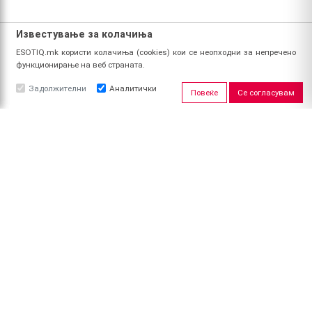
Известување за колачиња
ESOTIQ.mk користи колачиња (cookies) кои се неопходни за непречено
функционирање на веб страната.
Задолжителни
Аналитички
Повеќе
Се согласувам
ЗА НАС
За ESOTIQ
Политика на приватност
Политика за квалитет
Услови за користење
Начин на уплата
Поврат на средства