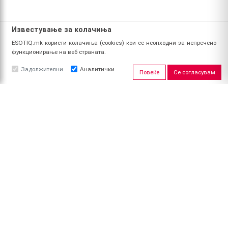
Известување за колачиња
ESOTIQ.mk користи колачиња (cookies) кои се неопходни за непречено
функционирање на веб страната.
Задолжителни
Аналитички
Повеќе
Се согласувам
ЗА НАС
За ESOTIQ
Политика на приватност
Политика за квалитет
Услови за користење
Начин на уплата
Поврат на средства