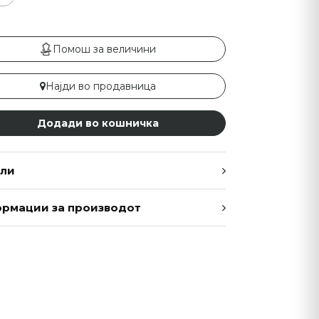
Помош за величини
Најди во продавница
Додади во кошничка
ли
рмации за производот