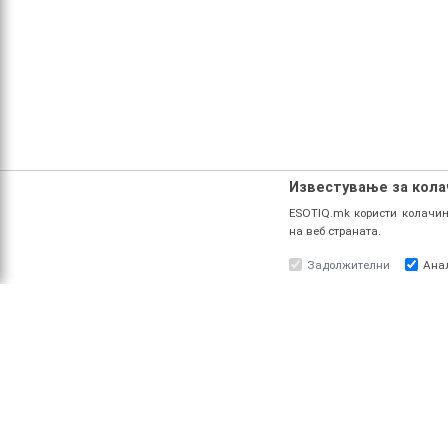
Известување за кол
ESOTIQ.mk користи колачињ
на веб страната.
Задолжителни
Ана
ЗА НАС
ПРО
За ESOTIQ
Најав
Политика на приватност
Реги