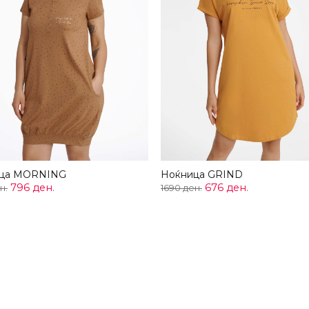
ца MORNING
Ноќница GRIND
796 ден.
676 ден.
н.
1690 ден.