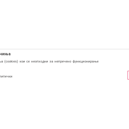
ачиња
а (cookies) кои се неопходни за непречено функционирање
литички
ФИЛ
СОЦИЈАЛНИ ЛИНКОВИ
Facebook
и се
Instagram
страција