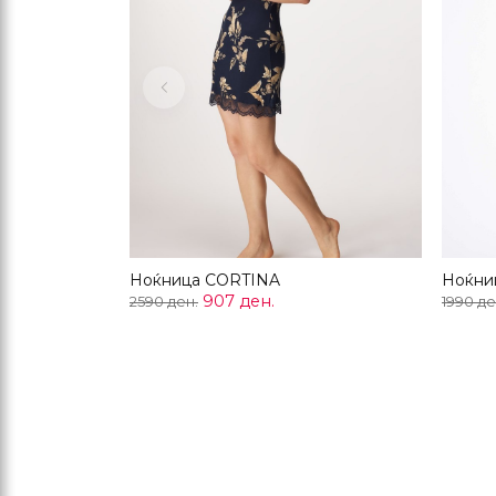
Previous
Ноќница CORTINA
Ноќни
907 ден.
2590 ден.
1990 де