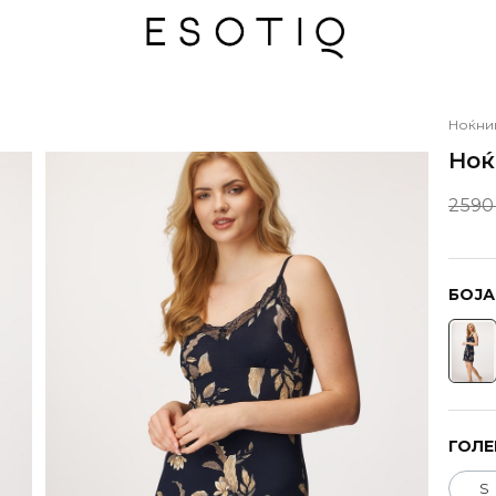
Ноќни
Ноќ
2590
БОЈА
ГОЛЕ
S