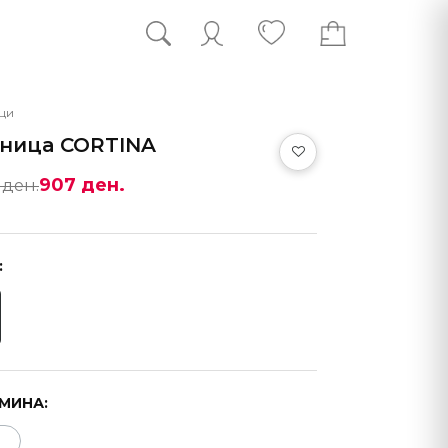
ци
ница CORTINA
907 ден.
 ден.
:
МИНА: