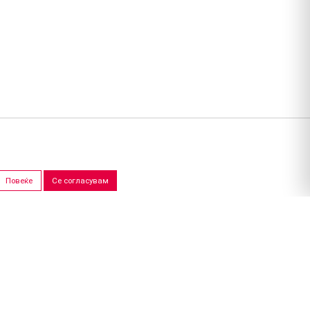
Повеќе
Се согласувам
ПРОДАЖНИ САЛОНИ
Скопје
Штип