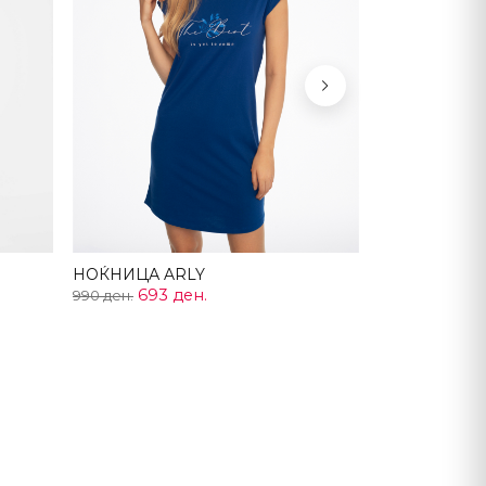
Next
НОЌНИЦА ARLY
693 ден.
990 ден.