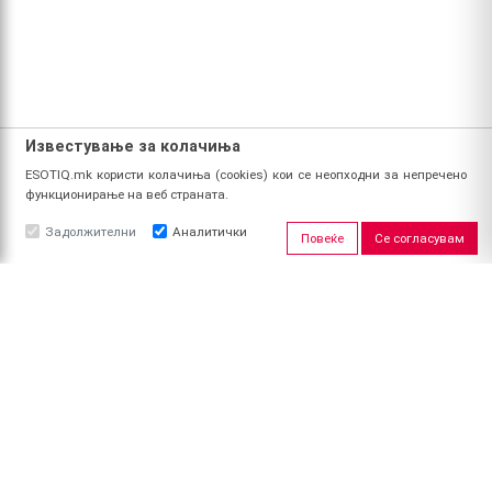
Известување за колачиња
ESOTIQ.mk користи колачиња (cookies) кои се неопходни за непречено
функционирање на веб страната.
Задолжителни
Аналитички
Повеќе
Се согласувам
ЗА НАС
За ESOTIQ
Политика на приватност
Политика за квалитет
Услови за користење