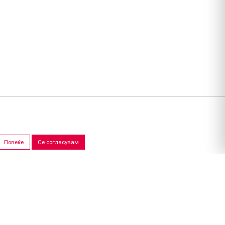
Повеќе
Се согласувам
ПРОДАЖНИ САЛОНИ
Скопје
Штип