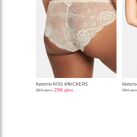
Previous
Килоти KISS KNICKERS
Килот
298 ден.
690 ден.
1190 де