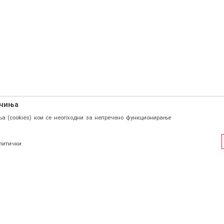
ачиња
а (cookies) кои се неопходни за непречено функционирање
литички
ФИЛ
СОЦИЈАЛНИ ЛИНКОВИ
Facebook
и се
Instagram
страција