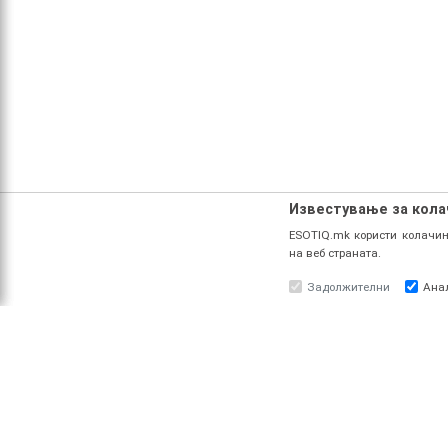
Известување за кол
ESOTIQ.mk користи колачињ
на веб страната.
Задолжителни
Ана
ЗА НАС
ПРО
За ESOTIQ
Најав
Политика на приватност
Реги