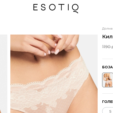
Долна
Кил
1190 
БОЈА
ГОЛЕ
S