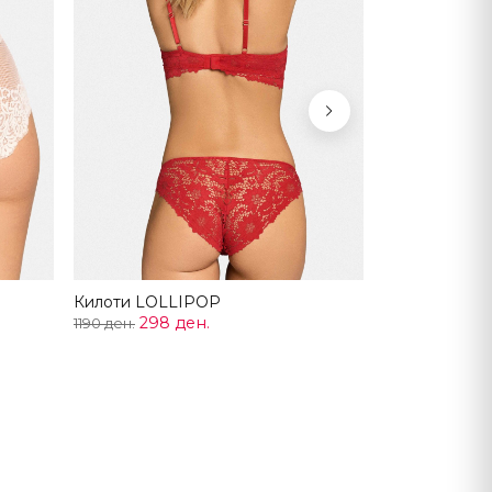
Next
Килоти LOLLIPOP
298 ден.
1190 ден.