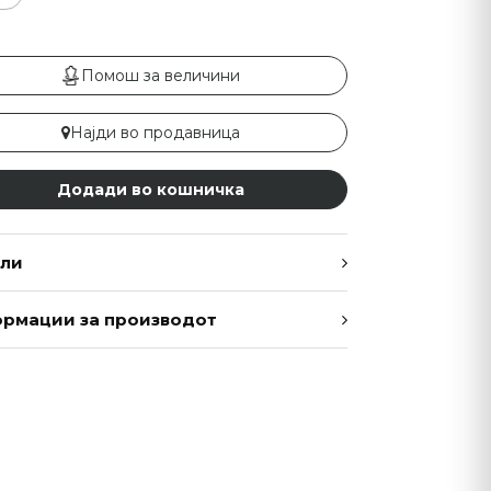
Помош за величини
Најди во продавница
Додади во кошничка
ли
рмации за производот