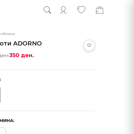
 облека
оти ADORNO
350 ден.
ден.
:
МИНА: