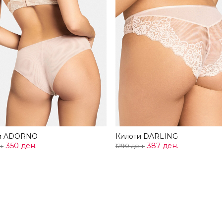
и ADORNO
Килоти DARLING
350 ден.
387 ден.
н.
1290 ден.