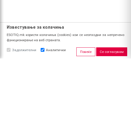
Известување за колачиња
ESOTIQ.mk користи колачиња (cookies) кои се неопходни за непречено
функционирање на веб страната.
Задолжителни
Аналитички
Повеќе
Се согласувам
ЗА НАС
За ESOTIQ
Политика на приватност
Политика за квалитет
Услови за користење
Начин на уплата
Поврат на средства