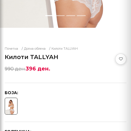
Почетна
Долна облека
Килoти TALLYAH
Килoти TALLYAH
396 ден.
990 ден.
БОЈА: