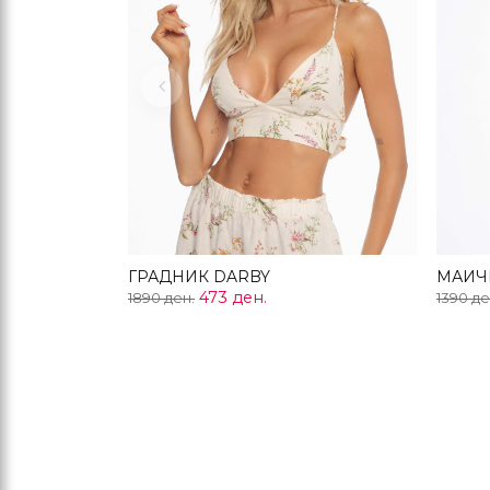
Previous
ГРАДНИК DARBY
МАИЧК
473 ден.
1890 ден.
1390 де