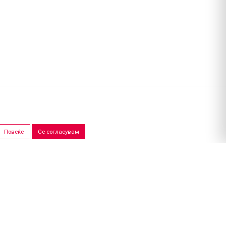
Повеќе
Се согласувам
ПРОДАЖНИ САЛОНИ
Скопје
Штип