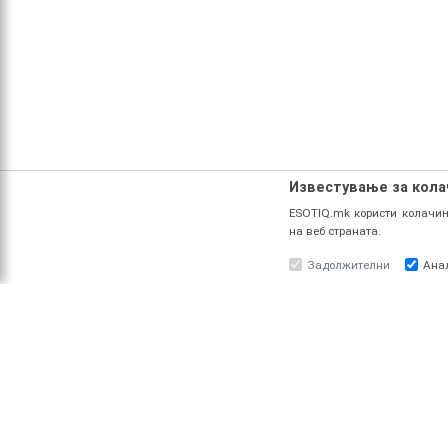
Известување за кол
ESOTIQ.mk користи колачињ
на веб страната.
Задолжителни
Ана
ЗА НАС
ПРО
За ESOTIQ
Најав
Политика на приватност
Реги