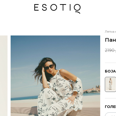
Летна 
Пан
2190
БОЈА
ГОЛЕ