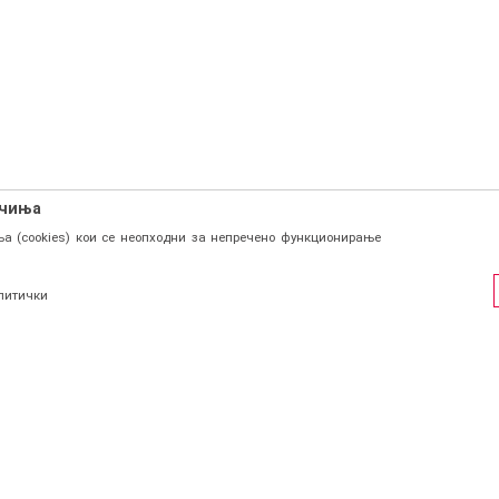
ачиња
а (cookies) кои се неопходни за непречено функционирање
литички
ФИЛ
СОЦИЈАЛНИ ЛИНКОВИ
Facebook
и се
Instagram
страција