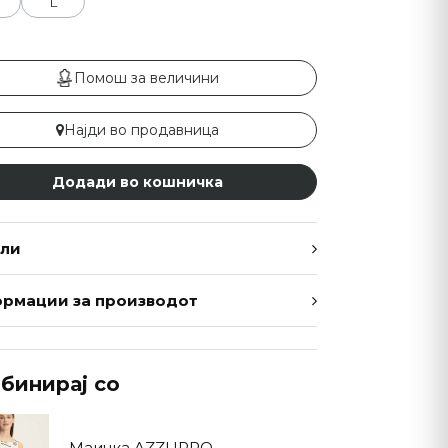
L
Помош за величини
Најди во продавница
Додади во кошничка
ли
рмации за производот
бинирај со
Маичка AZZURRO