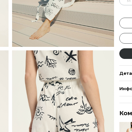
M
Дета
Инфо
Ком