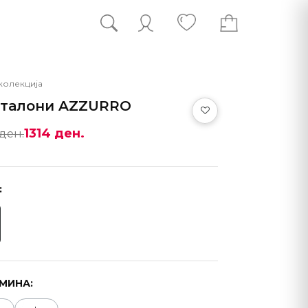
колекција
талони AZZURRO
1314 ден.
 ден.
:
МИНА: