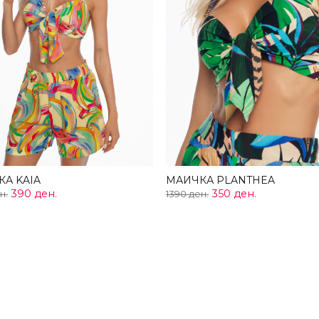
А KAIA
МАИЧКА PLANTHEA
390 ден.
350 ден.
н.
1390 ден.