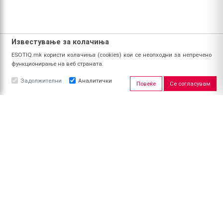
Известување за колачиња
ESOTIQ.mk користи колачиња (cookies) кои се неопходни за непречено
функционирање на веб страната.
Задолжителни
Аналитички
Повеќе
Се согласувам
ЗА НАС
За ESOTIQ
Политика на приватност
Политика за квалитет
Услови за користење
Начин на уплата
Поврат на средства