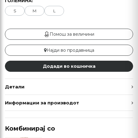
ГОЛЕМИНА:
S
M
L
Помош за величини
Најди во продавница
Додади во кошничка
Детали
Информации за производот
Комбинирај со