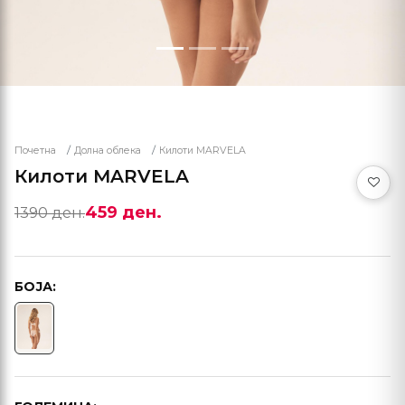
Почетна
Долна облека
Килоти MARVELA
Килоти MARVELA
459 ден.
1390 ден.
БОЈА: