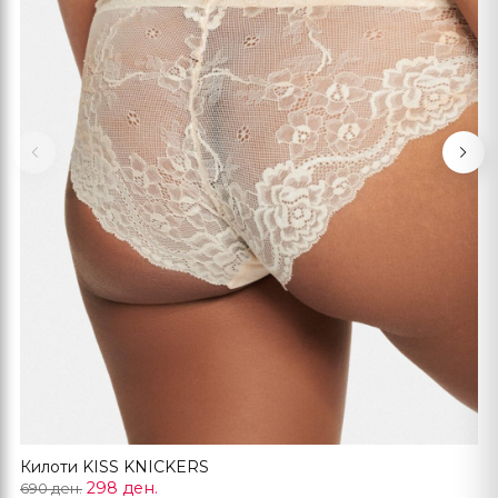
Previous
Nex
Килоти KISS KNICKERS
298 ден.
690 ден.