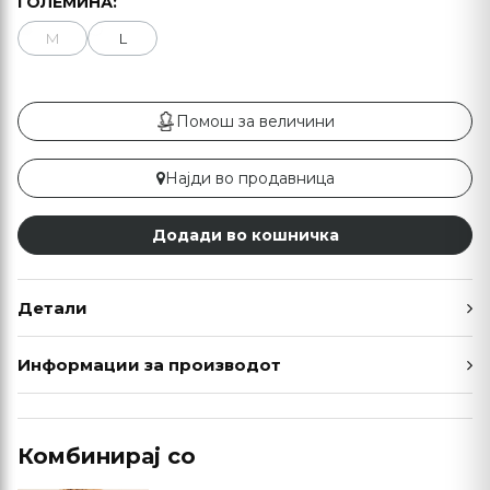
ГОЛЕМИНА:
M
L
Помош за величини
Најди во продавница
Додади во кошничка
Детали
Информации за производот
Комбинирај со